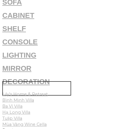
SOFA
CABINET
SHELF
CONSOLE
LIGHTING
MIRROR
DECORATION
VIEW OUR PROJECTS
Lily's Home & Retreat
Bình Minh Villa
Ba Vì Villa
Hạ Long Villa
Tulip Villa
Mùa Vàng Wine Cella