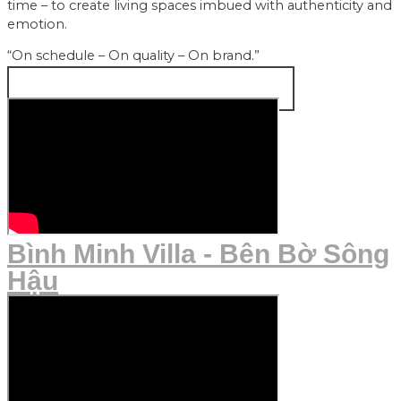
time – to create living spaces imbued with authenticity and
emotion.
“On schedule – On quality – On brand.”
EXPLORE OUR INTERIOR DESIGN
Bình Minh Villa - Bên Bờ Sông
Hậu