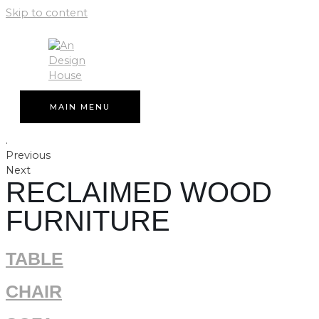
Skip to content
MAIN MENU
.
Previous
Next
RECLAIMED WOOD
FURNITURE
TABLE
CHAIR