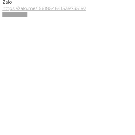
Zalo
https://zalo.me/1561854641539735192
Scroll to Top