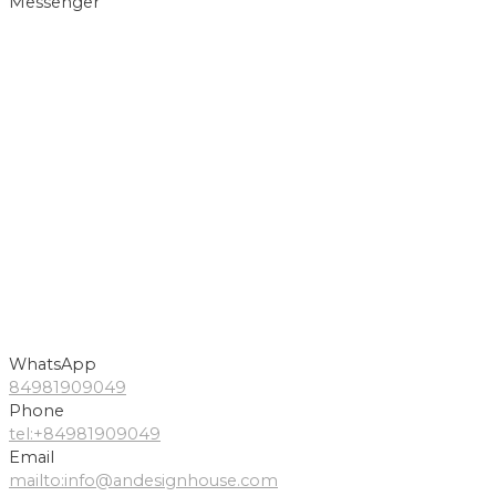
Messenger
WhatsApp
84981909049
Phone
tel:+84981909049
Email
mailto:info@andesignhouse.com